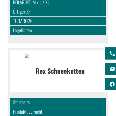
POLARO® M / L / XL
ÖlTiger®
TUBARO®
Legeflinten
Startseite
Produktübersicht