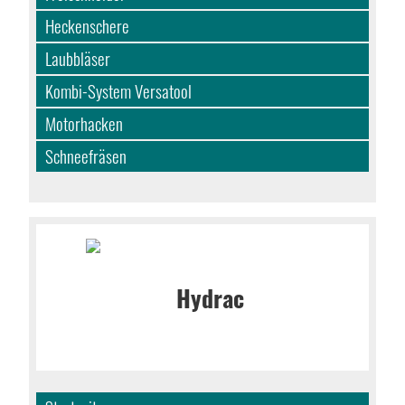
Heckenschere
Laubbläser
Kombi-System Versatool
Motorhacken
Schneefräsen